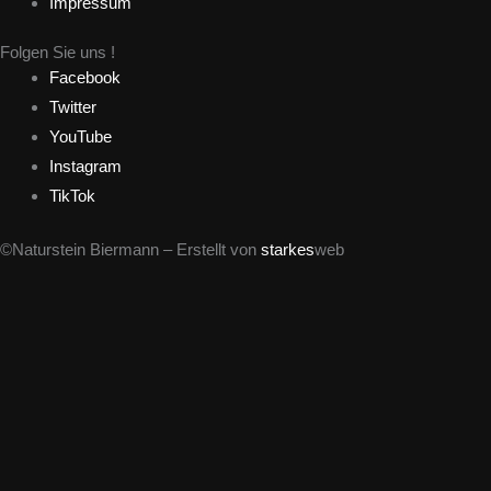
Impressum
Folgen Sie uns !
Facebook
Twitter
YouTube
Instagram
TikTok
©Naturstein Biermann – Erstellt von
starkes
web
0
Dein Warenkorb
Dein Warenkorb ist leer
Zurück zum Shop
weiter einkaufen