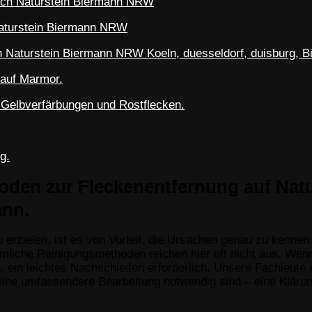
hoden zur Fleckenentfernung auf Nat
ann.
 erzielen, ist es von Vorteil, die Ursachen genau zu kenne
liche Reinigungsmethoden reichen hier oft nicht aus. Wenn d
he, ein leichtes Nachschleifen erforderlich. Unsere Fachleu
eine umfassendere Bearbeitung notwendig sind – eine Klärun