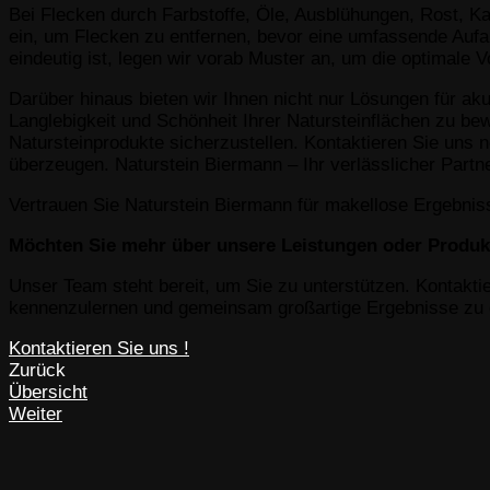
Bei Flecken durch Farbstoffe, Öle, Ausblühungen, Rost, Ka
ein, um Flecken zu entfernen, bevor eine umfassende Aufa
eindeutig ist, legen wir vorab Muster an, um die optimale
Darüber hinaus bieten wir Ihnen nicht nur Lösungen für ak
Langlebigkeit und Schönheit Ihrer Natursteinflächen zu b
Natursteinprodukte sicherzustellen. Kontaktieren Sie uns 
überzeugen. Naturstein Biermann – Ihr verlässlicher Partne
Vertrauen Sie Naturstein Biermann für makellose Ergebniss
Möchten Sie mehr über unsere Leistungen oder Produk
Unser Team steht bereit, um Sie zu unterstützen. Kontaktie
kennenzulernen und gemeinsam großartige Ergebnisse zu e
Kontaktieren Sie uns !
Zurück
Übersicht
Weiter