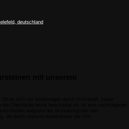
ursteinen mit unserem
n. Ob es sich um Verätzungen durch Fruchtsaft, saure
ie Oberfläche leicht beschädigt ist, ist eine nachfolgende
te entscheiden aufgrund der Schadensgröße und
g, die durch unseren kostenfreien Vor-Ort-