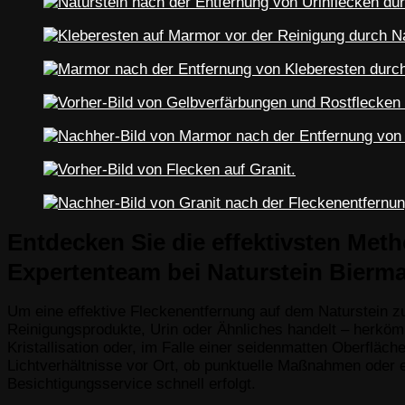
Entdecken Sie die effektivsten Met
Expertenteam bei Naturstein Bierm
Um eine effektive Fleckenentfernung auf dem Naturstein zu
Reinigungsprodukte, Urin oder Ähnliches handelt – herkömm
Kristallisation oder, im Falle einer seidenmatten Oberfläc
Lichtverhältnisse vor Ort, ob punktuelle Maßnahmen oder 
Besichtigungsservice schnell erfolgt.