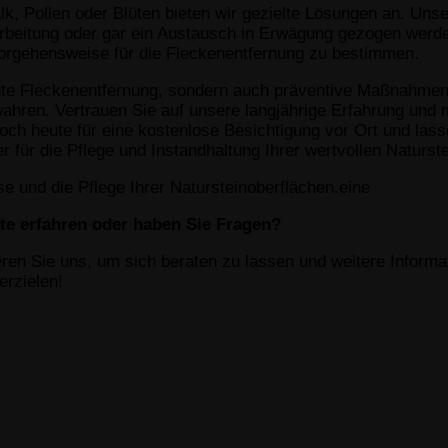
lk, Pollen oder Blüten bieten wir gezielte Lösungen an. Un
rbeitung oder gar ein Austausch in Erwägung gezogen werde
 Vorgehensweise für die Fleckenentfernung zu bestimmen.
ute Fleckenentfernung, sondern auch präventive Maßnahmen un
ewahren. Vertrauen Sie auf unsere langjährige Erfahrung un
noch heute für eine kostenlose Besichtigung vor Ort und las
r für die Pflege und Instandhaltung Ihrer wertvollen Naturst
e und die Pflege Ihrer Natursteinoberflächen.eine
te erfahren oder haben Sie Fragen?
ren Sie uns, um sich beraten zu lassen und weitere Informat
rzielen!