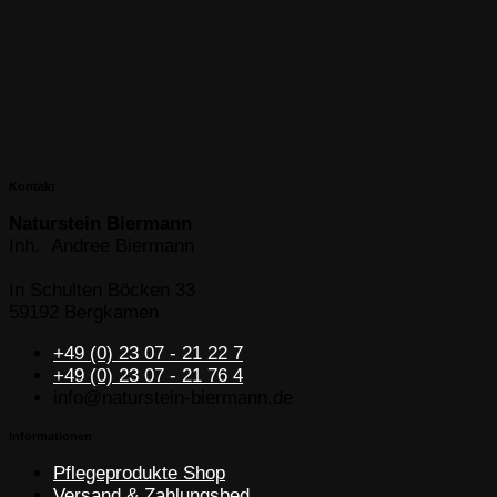
Kontakt
Naturstein Biermann
Inh. Andree Biermann
In Schulten Böcken 33
59192 Bergkamen
+49 (0) 23 07 - 21 22 7
+49 (0) 23 07 - 21 76 4
info@naturstein-biermann.de
Informationen
Pflegeprodukte Shop
Versand & Zahlungsbed.